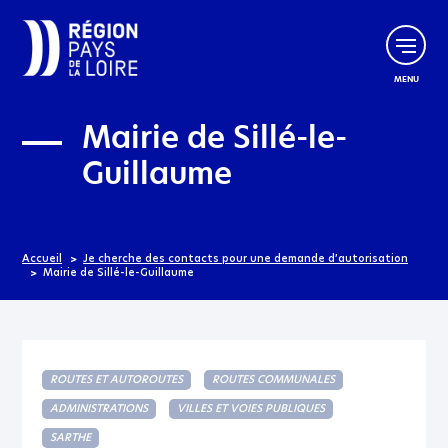
Aller au menu
Aller au contenu
MENU
Mairie de Sillé-le-
Guillaume
Accueil
Je cherche des contacts pour une demande d’autorisation
Mairie de Sillé-le-Guillaume
ROUTES ET AUTOROUTES
ROUTES COMMUNALES
ADMINISTRATIONS
VILLES ET VOIES PUBLIQUES
SARTHE