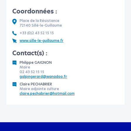
Coordonnées :
Place de la Résistance
72140 Sillé-le-Guillaume
+33 (0)2 43 52 15 15
www.sille-le-guillaume.fr
Contact(s) :
Philippe GAIGNON
Maire
02 43 52 15 15
galpingerard@wanadoo.fr
Claire PECHABRIER
Maire adjointe culture
claire.pechabrier@hotmail.com