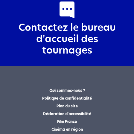
Contactez le bureau
d'accueil des
tournages
Précisez votre demande le plus possible,
pour que nous vous apportions les
solutions les plus pertinentes.
Qui sommes-nous ?
Politique de confidentialité
Plan du site
*
Champs obligatoires
Déclaration d’accessibilité
Film France
Je suis un professionnel de la région
Cinéma en région