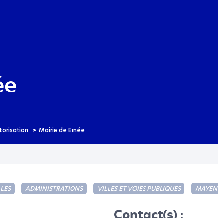
Aller au menu
Aller au contenu
ée
torisation
Mairie de Ernée
LES
ADMINISTRATIONS
VILLES ET VOIES PUBLIQUES
MAYEN
Contact(s) :