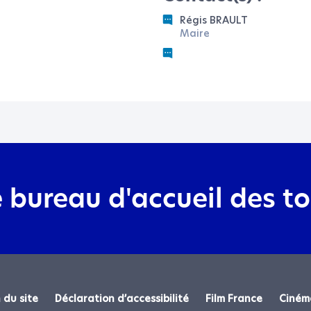
Régis BRAULT
Maire
e bureau d'accueil des t
re demande le plus possible, pour 
rtions les solutions les plus pertine
 du site
Déclaration d’accessibilité
Film France
Ciném