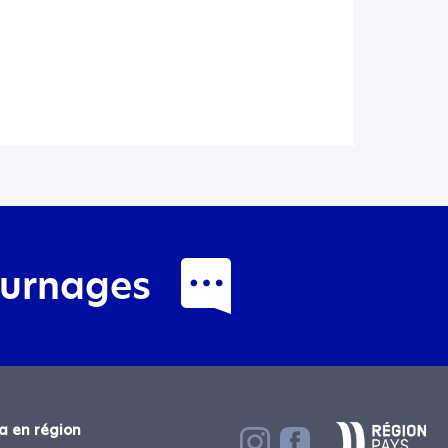
ournages
que nous vous
ntes.
a en région