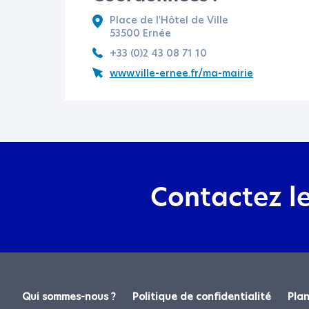
Place de l'Hôtel de Ville
53500 Ernée
+33 (0)2 43 08 71 10
www.ville-ernee.fr/ma-mairie
Contactez l
Précisez vot
appo
Qui sommes-nous ?
Politique de confidentialité
Plan