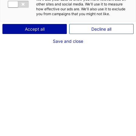
RECHERCHER
other sites and social media. We'll use it to measure
how effective our ads are. We'll also use it to exclude
you from campaigns that you might not like.
Accept all
Decline all
Save and close
Rechercher un comédien
par critères :
Femme
Homme
Voir les nouveaux uniquement
Voir les cascadeurs uniquement
Âge d'apparence de 0 à 120 ans
RECHERCHER