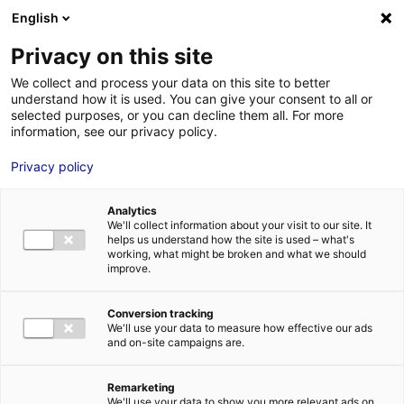
Aller au menu
Aller au contenu
English
Privacy on this site
MENU
We collect and process your data on this site to better
understand how it is used. You can give your consent to all or
Je cherche des
selected purposes, or you can decline them all. For more
information, see our privacy policy.
comédiens
Privacy policy
Accueil
Je prépare un tournage : Je trouve toutes les solutions
Je
cherche des comédiens
Analytics
We'll collect information about your visit to our site. It
helps us understand how the site is used – what's
working, what might be broken and what we should
improve.
Rechercher un comédien en
Conversion tracking
We'll use your data to measure how effective our ads
Pays de la Loire
and on-site campaigns are.
Des besoins en figuration ?
Remarketing
We'll use your data to show you more relevant ads on