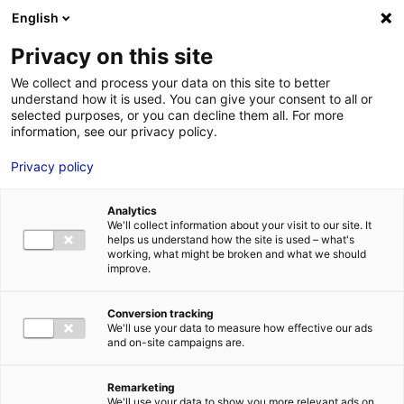
Aller au menu
Aller au contenu
English
Privacy on this site
MENU
We collect and process your data on this site to better
understand how it is used. You can give your consent to all or
Table ronde : cinéma
selected purposes, or you can decline them all. For more
information, see our privacy policy.
et développement
Privacy policy
durable
Analytics
We'll collect information about your visit to our site. It
Accueil
Actus : à l’affiche
Table ronde : cinéma et développement
helps us understand how the site is used – what's
durable
working, what might be broken and what we should
#RDV PROS
improve.
Conversion tracking
We'll use your data to measure how effective our ads
– Espace Grand
Vendredi 24 janvier de 14h15 à 18h
and on-site campaigns are.
Angle, Centre des Congrès – Entrée libre
En partenariat avec le Ministère de la Culture, La
Plateforme, l’ADEFI et le Bureau d’Accueil des
Remarketing
Tournages
We'll use your data to show you more relevant ads on