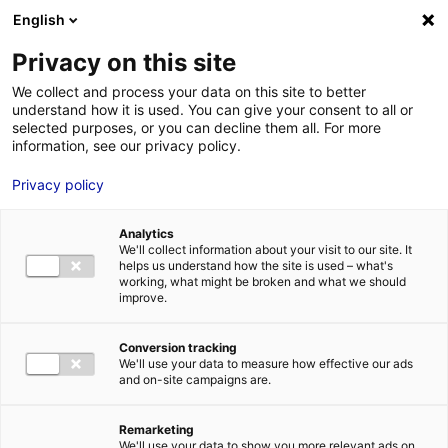
Aller au menu
Aller au contenu
English
Privacy on this site
MENU
We collect and process your data on this site to better
understand how it is used. You can give your consent to all or
Festival Premiers Plans
selected purposes, or you can decline them all. For more
information, see our privacy policy.
d’Angers
Privacy policy
Accueil
Actus : à l’affiche
Festival Premiers Plans d’Angers
Analytics
#INFOS
We'll collect information about your visit to our site. It
helps us understand how the site is used – what's
working, what might be broken and what we should
improve.
Conversion tracking
We'll use your data to measure how effective our ads
and on-site campaigns are.
Remarketing
We'll use your data to show you more relevant ads on