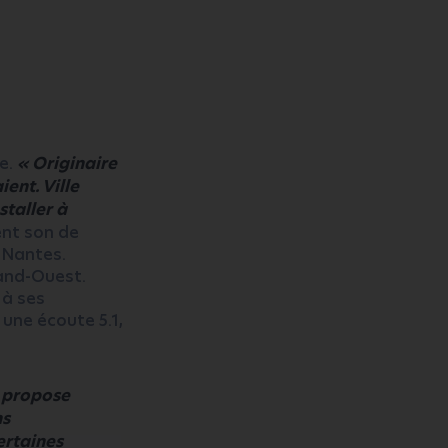
ce.
« Originaire
ent. Ville
staller à
ent son de
à Nantes.
rand-Ouest.
 à ses
une écoute 5.1,
e propose
ns
certaines