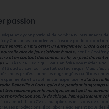
er passion
usique et ayant pratiqué de nombreux instruments dè
ffroy Cantou est rapidement fasciné par la production
étais enfant, on m’a offert un enregistreur. Grâce à cet a
nouvelle aire de jeux s’offrait à moi »,
confie Geoffroy
cro et en captant des sons ici ou là, on peut s’invente
 ! »
. Très vite, il sait qu’il veut en faire son métier. Bac 
 BTS audiovisuel où il parfait sa technique. Mais c’est
xpériences professionnelles engrangées au fil des anné
, expérimente et peaufine son expertise.
« J’ai travail
udio Belleville à Paris, qui a été pendant longtemps u
t très reconnu pour la musique, avant qu’il ne devienn
post-production son, le doublage, l’enregistrement voix
ffroy enrichit son CV et multiplie ses missions de supe
reuses productions. Il collabore également pour des 