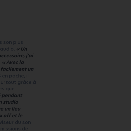
s son plus
 audio.
« Un
ccessoire, j’ai
.
« Avec la
r facilement un
S en poche, il
 surtout grâce à
es que
lé pendant
n studio
e un lieu
 off et le
rviseur du son
émissions de