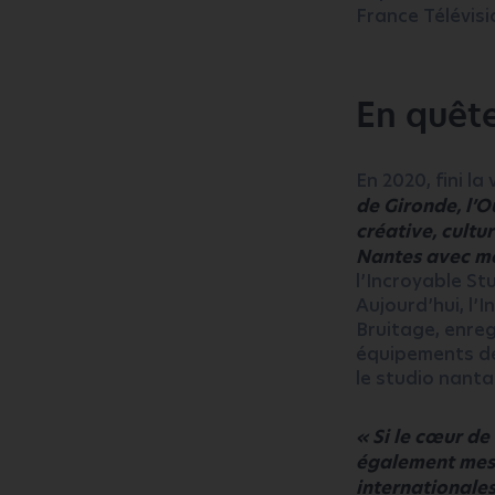
France Télévis
En quête
En 2020, fini la
de Gironde, l’O
créative, cultu
Nantes avec me
l’Incroyable St
Aujourd’hui, l’
Bruitage, enreg
équipements der
le studio nanta
« Si le cœur de
également mes s
internationales 