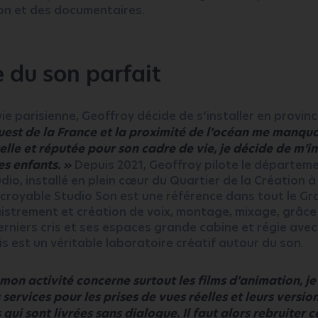
ion et des documentaires.
 du son parfait
 vie parisienne, Geoffroy décide de s’installer en provin
uest de la France et la proximité de l’océan me manquai
relle et réputée pour son cadre de vie, je décide de m’in
s enfants. »
Depuis 2021, Geoffroy pilote le départem
udio, installé en plein cœur du Quartier de la Création 
Incroyable Studio Son est une référence dans tout le G
istrement et création de voix, montage, mixage, grâce
niers cris et ses espaces grande cabine et régie avec 
is est un véritable laboratoire créatif autour du son.
 mon activité concerne surtout les films d’animation, j
ervices pour les prises de vues réelles et leurs versio
qui sont livrées sans dialogue. Il faut alors rebruiter 