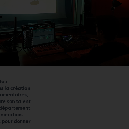
tou
s la création
cumentaires,
ite son talent
e département
animation,
s pour donner