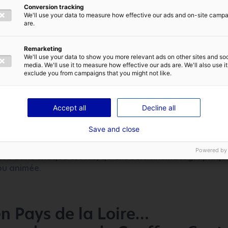
t la voix
Conversion tracking
We'll use your data to measure how effective our ads and on-site camp
are.
ence pour créer des paysages sonores, transformer une 
Remarketing
auditive immersive, produire un son original pour touc
We'll use your data to show you more relevant ads on other sites and soc
ndes, Geoffroy Cantou est fasciné par la manière dont
media. We'll use it to measure how effective our ads are. We'll also use it
motions et notre perception.
exclude you from campaigns that you might not like.
 Studio Son collabore aujourd’hui sur de nombreuses pr
Accept all
Decline all
 ligériennes ou non, ce lieu unique organise aussi réguli
c le pôle cinéma audiovisuel des Pays de la Loire, La 
Save and close
stination des comédiens pour incarner des voix. Doubla
ersonnages, au même titre que l’univers sonore, le rôle 
Powered by
ure dans chaque œuvre, qu’elle soit cinématographiqu
u animée.
n Pays de la Loire…