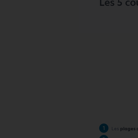
Les 5 c
Les
plages d