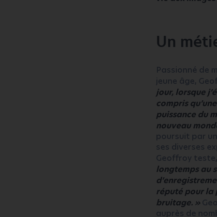
Un méti
Passionné de m
jeune âge, Geo
jour, lorsque j’
compris qu’une 
puissance du mi
nouveau monde
poursuit par un
ses diverses e
Geoffroy teste
longtemps au st
d’enregistremen
réputé pour la 
bruitage. »
Geo
auprès de nomb