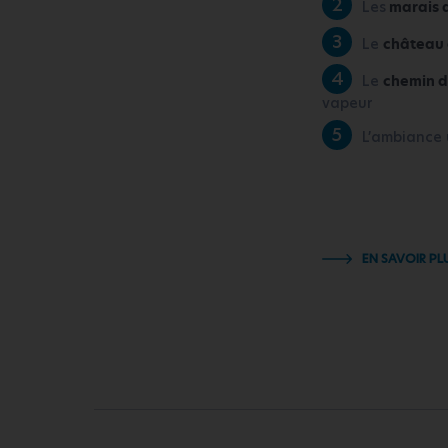
Les
marais 
Le
château 
Le
chemin d
vapeur
L’ambiance 
EN SAVOIR PL