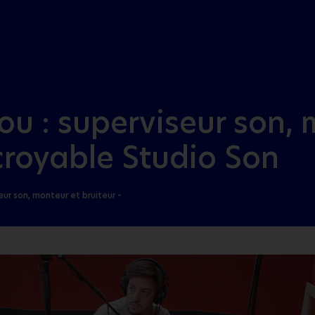
Aller au menu
Aller au contenu
ou : superviseur son, 
ncroyable Studio Son
ur son, monteur et bruiteur –