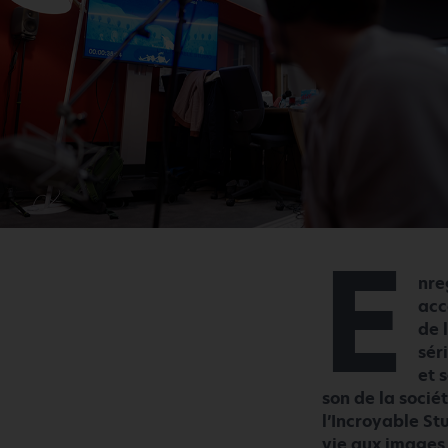
E
nre
acc
de 
sér
et 
son de la socié
l’Incroyable St
vie aux images