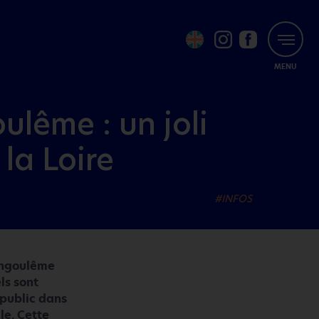
MENU
ulême : un joli
la Loire
#INFOS
’Angoulême
ls sont
 public dans
le. Cette