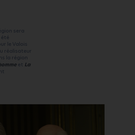
égion sera
 été
ur le Valois
u réalisateur
ns la région
 homme
et
La
nt