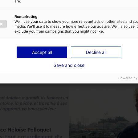
are.
)
. Un décor important,
 Bekhti tente d’y faire
Remarketing
ar ailleurs bénéficié d’un
We'll use your data to show you more relevant ads on other sites and soc
, dans le cadre des aides à
media. We'll use it to measure how effective our ads are. We'll also use it
exclude you from campaigns that you might not like.
isuelle, en partenariat
Accept all
Decline all
Save and close
d Films – avec Cécile de France,
Powered by
ari Antoine a grandi. Ils forment un
toine, la pêche, et travaille à ses
l apprenti, va bousculer leur
rice Héloïse Pelloquet
oisi tout naturellement d’y