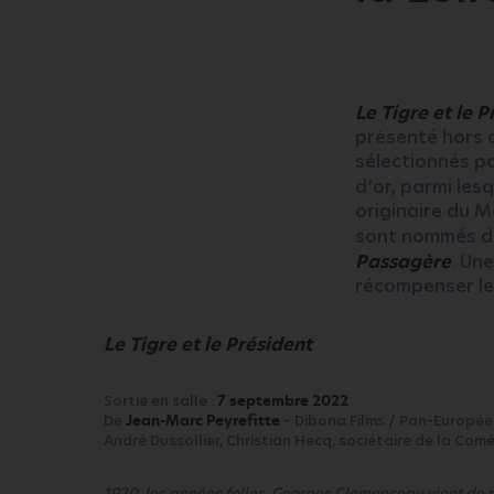
Le Tigre et le P
présenté hors c
sélectionnés par
d’or, parmi les
originaire du M
sont nommés da
Passagère
. Un
récompenser le 
Le Tigre et le Président
Sortie en salle :
7 septembre 2022
De
Jean-Marc Peyrefitte
– Dibona Films / Pan-Europée
André Dussollier, Christian Hecq, sociétaire de la Co
1920, les années folles. Georges Clemenceau vient de p