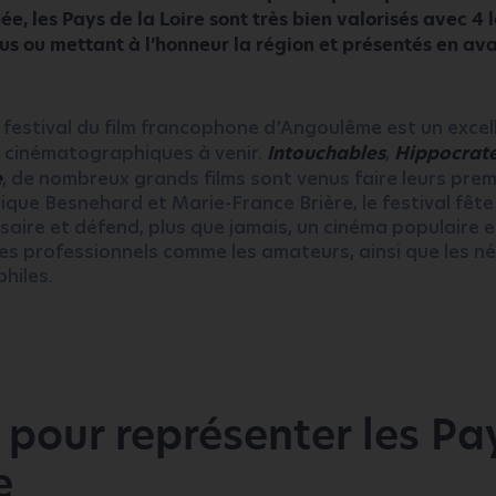
ée, les Pays de la Loire sont très bien valorisés avec 
us ou mettant à l’honneur la région et présentés en av
 festival du film francophone d’Angoulême est un exce
s cinématographiques à venir.
Intouchables
,
Hippocrat
e
, de nombreux grands films sont venus faire leurs premi
que Besnehard et Marie-France Brière, le festival fêt
saire et défend, plus que jamais, un cinéma populaire et
es professionnels comme les amateurs, ainsi que les n
hiles.
s pour représenter les Pa
e