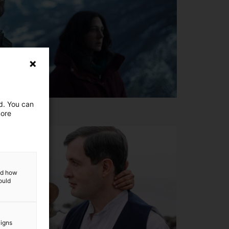
ed. You can
more
and how
ould
aigns