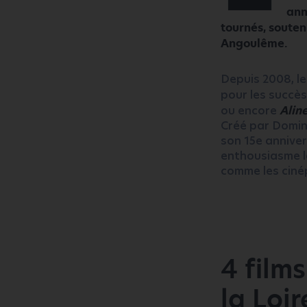
ann
tournés, souten
Angoulême.
Depuis 2008, le
pour les succè
ou encore
Alin
Créé par Domini
son 15e anniver
enthousiasme l
comme les cinép
4 film
la Loir