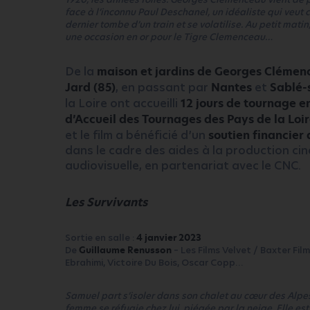
face à l’inconnu Paul Deschanel, un idéaliste qui veut c
dernier tombe d’un train et se volatilise. Au petit mati
une occasion en or pour le Tigre Clemenceau…
De la
maison et jardins de Georges Clémenc
Jard (85)
, en passant par
Nantes
et
Sablé-
la Loire ont accueilli
12 jours de tournage en
d’Accueil des Tournages des Pays de la Loi
et le film a bénéficié d’un
soutien financier 
dans le cadre des aides à la production c
audiovisuelle, en partenariat avec le CNC.
Les Survivants
Sortie en salle :
4 janvier 2023
De
Guillaume Renusson
– Les Films Velvet / Baxter Fil
Ebrahimi, Victoire Du Bois, Oscar Copp…
Samuel part s’isoler dans son chalet au cœur des Alpes
femme se réfugie chez lui, piégée par la neige. Elle est