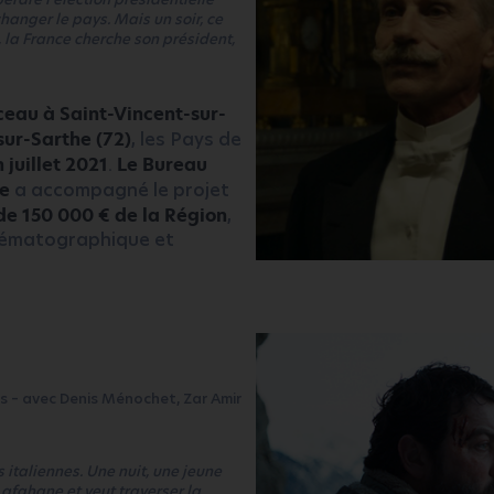
hanger le pays. Mais un soir, ce
n, la France cherche son président,
eau à Saint-Vincent-sur-
sur-Sarthe (72)
, les Pays de
 juillet 2021
.
Le Bureau
re
a accompagné le projet
de 150 000 € de la Région
,
inématographique et
ms – avec Denis Ménochet, Zar Amir
 italiennes. Une nuit, une jeune
 afghane et veut traverser la