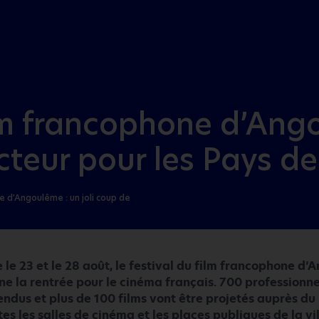
Aller au menu
Aller au contenu
lm francophone d’Ango
teur pour les Pays de 
e d’Angoulême : un joli coup de
e le 23 et le 28 août, le festival du film francophone d
ne la rentrée pour le cinéma français. 700 professionne
endus et plus de 100 films vont être projetés auprès du
tes les salles de cinéma et les places publiques de la vil