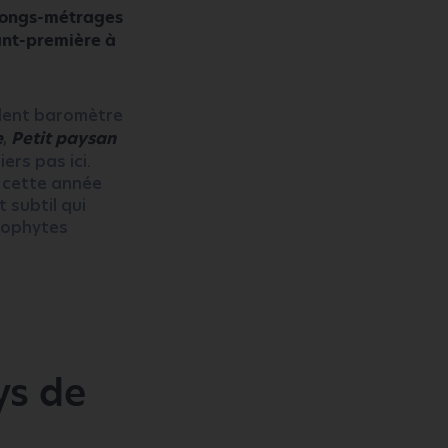
4 longs-métrages
ant-première à
llent baromètre
e
,
Petit paysan
ers pas ici.
e cette année
 subtil qui
éophytes
ys de