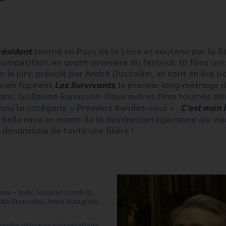
résident
tourné en Pays de la Loire et soutenu par la R
ompétition, en avant-première du festival. 10 films ont
 le jury, présidé par André Dussollier, et sont en lice po
quels figurent
Les Survivants
, le premier long-métrage d
ans, Guillaume Renusson. Deux autres films tournés da
ns la catégorie « Premiers Rendez-vous » :
C’est mon
e belle mise en avant de la destination ligérienne qui vie
dynamisme de toute une filière !
nne – avec Jacques Gamblin,
médie Française, Anna Mouglalis…
erdre l’élection présidentielle