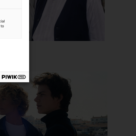
ial
 to