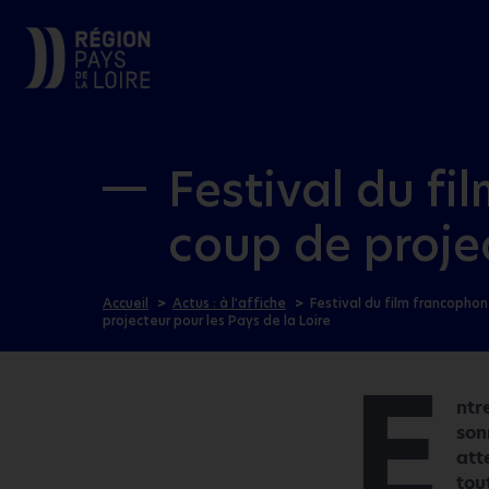
Festival du fi
coup de projec
Accueil
Actus : à l’affiche
Festival du film francophon
projecteur pour les Pays de la Loire
E
ntr
son
att
tou