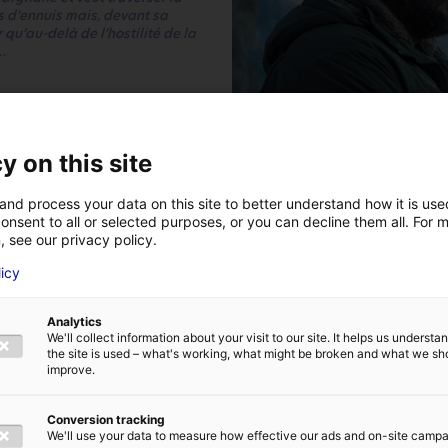
s d’ennuis mais, devant sa
r qu’au-delà de l’hostilité de la
…
ceau
, Guillaume Renusson.
lpes,
le montage a été
 la
Cité du Film du Mans
,
y on this site
n des administrateurs.
and process your data on this site to better understand how it is us
onsent to all or selected purposes, or you can decline them all. For 
, see our privacy policy.
licy
la Bekhti, Karim Leklou, Louise
Analytics
We'll collect information about your visit to our site. It helps us underst
 la Grande Guerre. Sa femme, Julie,
the site is used – what's working, what might be broken and what we sh
 le portrait d’un homme amnésique,
improve.
nt et réapprennent a? s’aimer. Mais
 mari.
Conversion tracking
We'll use your data to measure how effective our ads and on-site camp
s de la Loire
,