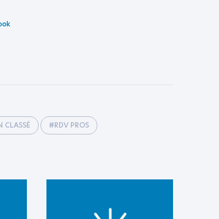
ook
 CLASSÉ
#RDV PROS