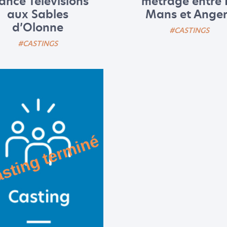
ance Télévisions
métrage entre 
aux Sables
Mans et Anger
d’Olonne
#CASTINGS
#CASTINGS