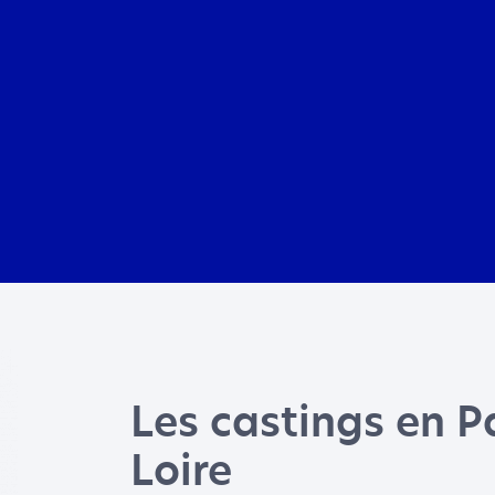
Aller au menu
Aller au contenu
Les castings en P
Loire