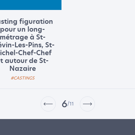
sting figuration
pour un long-
métrage à St-
évin-Les-Pins, St-
ichel-Chef-Chef
t autour de St-
Nazaire
#CASTINGS
6
/11