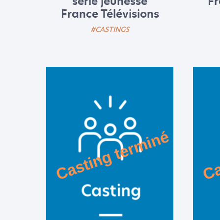
série jeunesse
Fr
France Télévisions
#CASTINGS