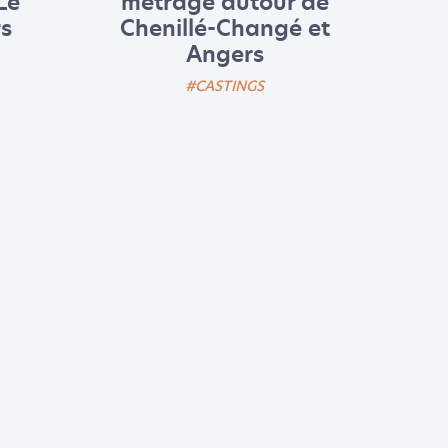
Le
métrage autour de
s
Chenillé-Changé et
Angers
#CASTINGS