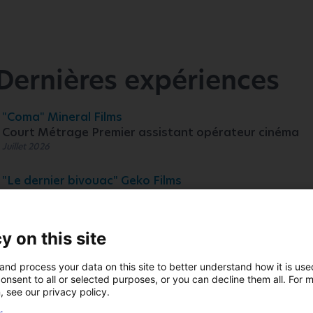
Dernières expériences
"Coma" Mineral Films
Court Métrage Premier assistant opérateur cinéma
Juillet 2026
"Le dernier bivouac" Geko Films
Court Métrage Deuxième assistant opérateur cinéma
Juin 2026
y on this site
"Allez ma fille" Nolita Cinéma
Cinéma long métrage Deuxième assistant opérateur 
and process your data on this site to better understand how it is us
Mars - Mai 2026
onsent to all or selected purposes, or you can decline them all. For 
, see our privacy policy.
"Les Evaporés" Storia Television