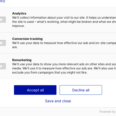
licy
Fiction série Technicien retour image cinéma
Novembre 2025 - Février 2026
Analytics
We'll collect information about your visit to our site. It helps us underst
"Messa da Requiem, Verdi" Opéra National de Nancy 
the site is used – what's working, what might be broken and what we sh
improve.
Cinéma long métrage Premier assistant opérateur ci
Août 2025
Conversion tracking
We'll use your data to measure how effective our ads and on-site camp
"Changer l'eau des fleurs" 24 25 Films
are.
Cinéma long métrage Deuxième assistant opérateur 
Mai - Juillet 2025
Remarketing
We'll use your data to show you more relevant ads on other sites and soc
"Maybelline - Effaceur" La Main
media. We'll use it to measure how effective our ads are. We'll also use it
exclude you from campaigns that you might not like.
Publicité Deuxième assistant opérateur cinéma
Avril 2025
Accept all
Decline all
"Poussin cherche girafe" Tonnerre de l'Ouest
Court Métrage Premier assistant opérateur cinéma
Save and close
Mars 2025
Powered by
"L'Automne" Spade