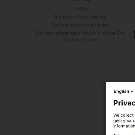
Image
Assistant opv adjoint
Technicien retour image
2nd assistant opérateur cinéma-2nd
assistant opv
English
Privac
We collect 
give your c
information