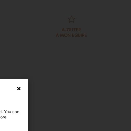
AJOUTER
À MON ÉQUIPE
cinéma
ed. You can
more