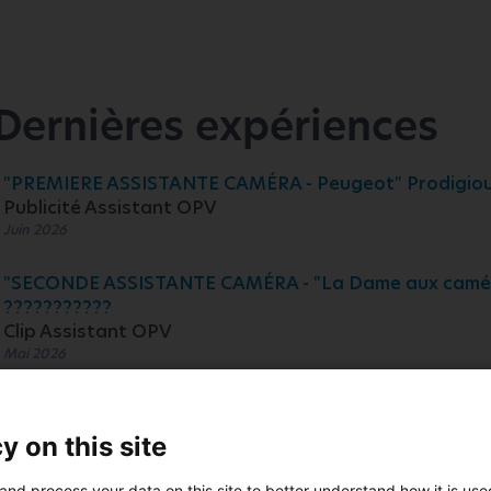
Dernières expériences
"PREMIERE ASSISTANTE CAMÉRA - Peugeot" Prodigio
Publicité Assistant OPV
Juin 2026
"SECONDE ASSISTANTE CAMÉRA - "La Dame aux caméli
???????????
Clip Assistant OPV
Mai 2026
"TROISIEME ASSISTANTE CAMÉRA - "L'AVOCAT" · Lon
Netflix" Iconoclast
y on this site
Cinéma long métrage Assistant OPV
Janvier - Avril 2026
and process your data on this site to better understand how it is us