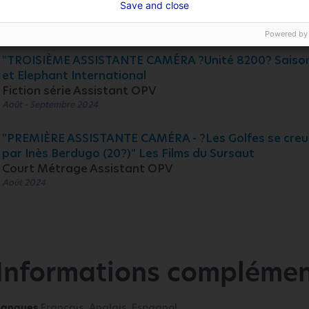
Save and close
Clip Assistant OPV
Septembre 2024
Powered by
"TROISIÈME ASSISTANTE CAMÉRA ?Unité 8200? Saison 1
et Elephant International
Fiction série Assistant OPV
Août - Septembre 2024
"PREMIÈRE ASSISTANTE CAMÉRA - ?Les Golfes se creus
par Inès Berdugo (20?)" Les Films du Sursaut
Court Métrage Assistant OPV
Août 2024
Informations complémen
Langues
Français, Anglais, Espagnol