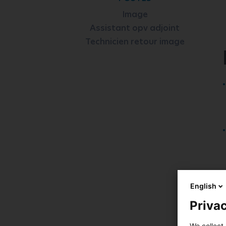
Image
Assistant opv adjoint
Technicien retour image
English
Privac
We collect 