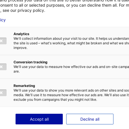
onsent to all or selected purposes, or you can decline them all. For 
"SECONDE ASSISTANTE CAMÉRA - "Turbeville"" Calm p
, see our privacy policy.
Documentaire Assistant OPV
licy
Septembre - Octobre 2025
Analytics
"PREMIERE ASSISTANTE CAMERA - ?Alice & Chita?" Le
We'll collect information about your visit to our site. It helps us underst
Court Métrage Assistant OPV
the site is used – what's working, what might be broken and what we sh
improve.
Juillet 2025
"TROISIEME ASSISTANTE CAMERA - "Les Yeux Verts"" H
Conversion tracking
We'll use your data to measure how effective our ads and on-site camp
June Films et France 3 Cinéma
are.
Cinéma long métrage Assistant OPV
Février - Mars 2025
Remarketing
We'll use your data to show you more relevant ads on other sites and soc
"PREMIÈRE ASSISTANTE CAMÉRA - "Le Couteau et la Pl
media. We'll use it to measure how effective our ads are. We'll also use it
exclude you from campaigns that you might not like.
Court Métrage Assistant OPV
Octobre - Novembre 2024
Accept all
Decline all
"PREMIÈRE ASSISTANTE CAMÉRA - Clip "Le Cinéma" pou
rap "Paris Nest"" Persistance