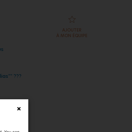
AJOUTER
À MON ÉQUIPE
us
as"" ???
g-métrage
ed. You can