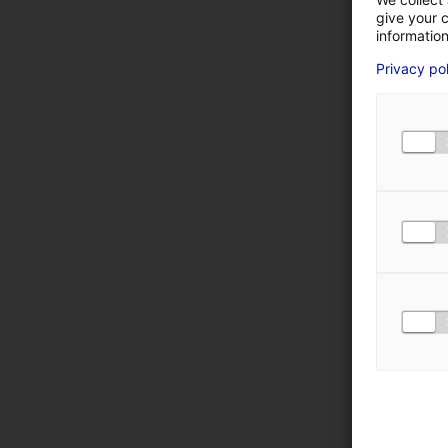
give your c
information
Privacy po