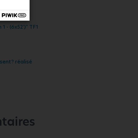
 - (6x52')" TF1
ent? réalisé
taires