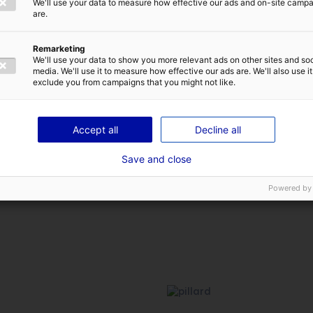
We'll use your data to measure how effective our ads and on-site camp
Comédien dans "comédienne pour un petit rôle"
are.
Cinéma long métrage (Lassay-les-Châteaux - Block8 S
Mai 2022
Remarketing
We'll use your data to show you more relevant ads on other sites and soc
media. We'll use it to measure how effective our ads are. We'll also use it
exclude you from campaigns that you might not like.
Les compétences
Accept all
Decline all
Save and close
Chant, Théâtre
Powered by