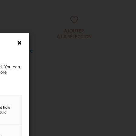
AJOUTER
À LA SÉLECTION
onale fenêtre
êtait..."
ed. You can
more
and how
ould