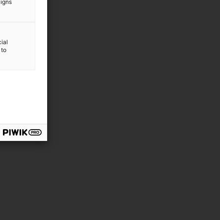
aigns
.A.S LYON)
ial
 to