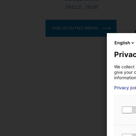
TAILLE : 1M58
VOIR LES AUTRES MÉDIAS
English
Privac
We collect 
give your c
information
Privacy po