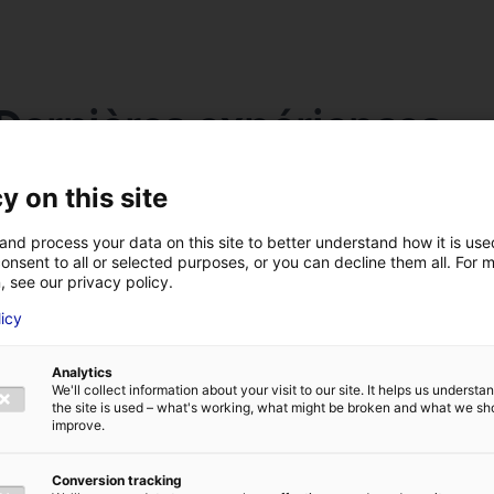
Dernières expériences
Acteur de complément dans "publicité campagne nati
y on this site
Jeanneau pour la Télévision " et si tout le quartier s?arr
Publicité
and process your data on this site to better understand how it is us
Décembre 2025
onsent to all or selected purposes, or you can decline them all. For 
, see our privacy policy.
Acteur dans "artiste"
licy
Court Métrage (Carnac - collectif "hors champ)
Mai 2023
Analytics
We'll collect information about your visit to our site. It helps us underst
Acteur dans "rôle principale"
the site is used – what's working, what might be broken and what we sh
improve.
Court Métrage (3IS)
Février 2023
Conversion tracking