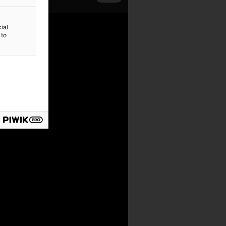
ial
 to