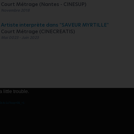
Court Métrage (Nantes - CINESUP)
Novembre 2018
Artiste interprète dans "SAVEUR MYRTILLE"
Court Métrage (CINECREATIS)
Mai 0023 - Juin 2023
little trouble.
af0c4c1a?loop=0&_=1