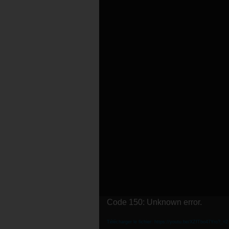
Lecteur
Code 150: Unknown error.
vidéo
Télécharger le fichier: https://youtu.be/XZfTbo47Yro?_=2