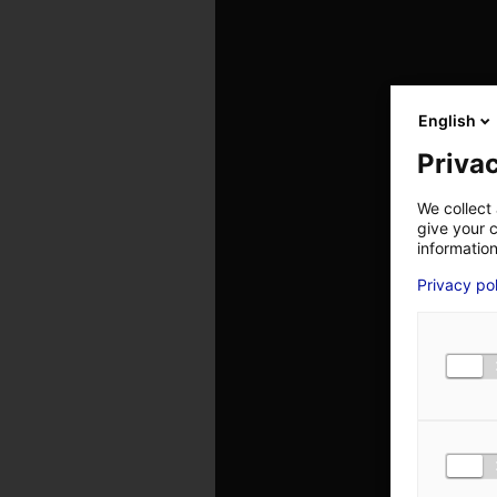
English
Privac
We collect 
give your c
information
Privacy po