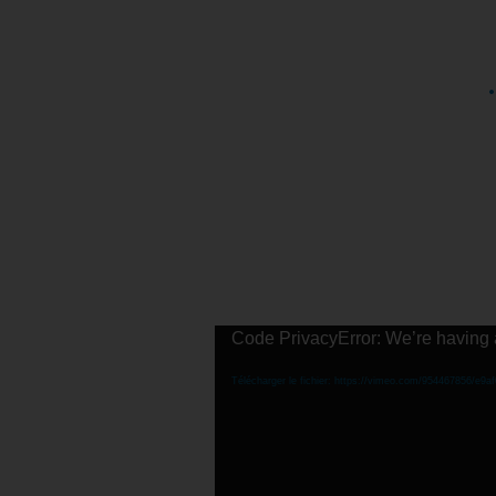
Lecteur
Code PrivacyError: We’re having a 
vidéo
Télécharger le fichier: https://vimeo.com/954467856/e9