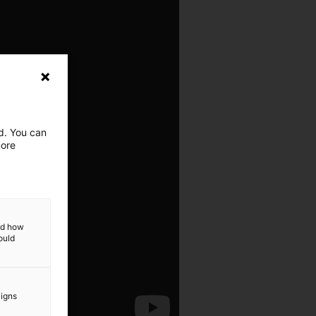
ed. You can
more
and how
ould
aigns