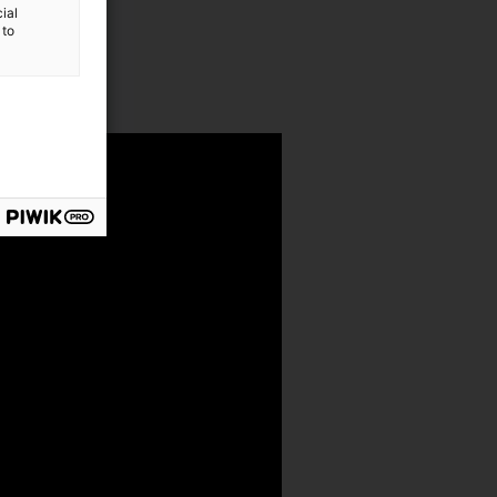
ial
 to