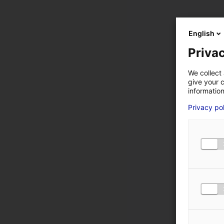
English
Privac
We collect 
give your c
information
Privacy po