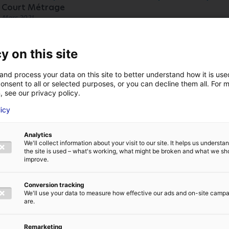
Court Métrage
Mars 2021
Artiste interprète dans "Stella est amoureuse"
y on this site
Cinéma long métrage (ATELIER DE PRODUCTION)
Février 2021
and process your data on this site to better understand how it is us
onsent to all or selected purposes, or you can decline them all. For 
Artiste interprète dans "OSS 117 Alerte rouge en Afriq
, see our privacy policy.
Cinéma long métrage (Mandarin Production)
licy
Décembre 2019
Analytics
We'll collect information about your visit to our site. It helps us underst
the site is used – what's working, what might be broken and what we sh
improve.
Les compétences
Conversion tracking
We'll use your data to measure how effective our ads and on-site camp
are.
Danse contemporaine, Cinéma, Modeling, Sens de l'humour, Rol
Remarketing