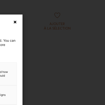
AJOUTER
À LA SÉLECTION
ed. You can
more
and how
ould
aigns