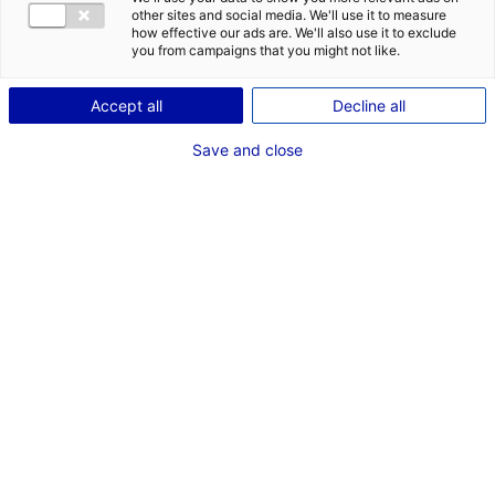
other sites and social media. We'll use it to measure
how effective our ads are. We'll also use it to exclude
you from campaigns that you might not like.
Accept all
Decline all
Save and close
Dans le cadre du tournage du
long-métrage
LA FEMME DE
réalisé par David Roux, produit
par Eliane Antoinette et Reboot
films, l’équipe recherche un
appartement sur Angers et son
agglomération :