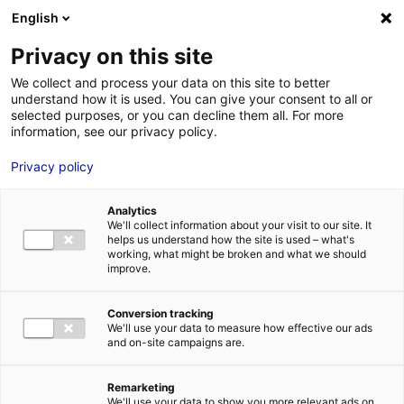
Aller au menu
Aller au contenu
English
Privacy on this site
MENU
We collect and process your data on this site to better
understand how it is used. You can give your consent to all or
Recherche de décor
selected purposes, or you can decline them all. For more
information, see our privacy policy.
pour un long-métrage
Privacy policy
à Angers et alentours
Analytics
We'll collect information about your visit to our site. It
Accueil
Actus : à l’affiche
Recherche de décor pour un long-
helps us understand how the site is used – what's
métrage à Angers et alentours
working, what might be broken and what we should
#RECHERCHE DÉCORS
improve.
Conversion tracking
We'll use your data to measure how effective our ads
and on-site campaigns are.
Remarketing
We'll use your data to show you more relevant ads on