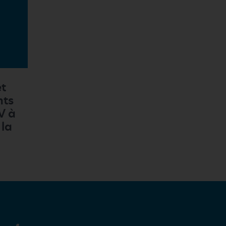
et
nts
V à
 la