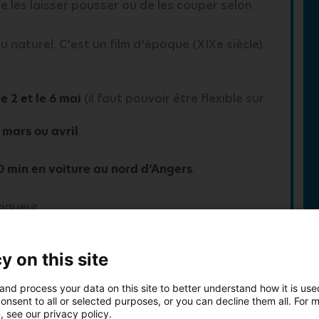
e les laisser pousser ou de les couper selon
u naturel. C’est un film d’époque (XIXe siècle).
le 2 et le 6 mai
(il faut pouvoir être flexible sur
t
mars ou avril
.
0 min en voiture au nord d’Angers
.
vigueur.
uisinière au service du célèbre gastronome
y on this site
lation amoureuse s’est construite avec le temps,
ion pour la gastronomie. Mais Eugénie n’a jamais
and process your data on this site to better understand how it is us
sa liberté…
onsent to all or selected purposes, or you can decline them all. For 
, see our privacy policy.