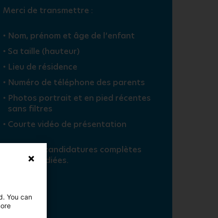
Merci de transmettre :
Nom, prénom et âge de l’enfant
Sa taille (hauteur)
Lieu de résidence
Numéro de téléphone des parents
Photos portrait et en pied récentes
sans filtres
Courte vidéo de présentation
Seules les candidatures complètes
seront étudiées.
ed. You can
more