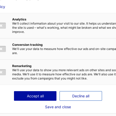
licy
Analytics
enu par le Conseil régional des Pays de la Loire dans le 
We'll collect information about your visit to our site. It helps us underst
 cinématographique et audiovisuelle, en partenariat avec
the site is used – what's working, what might be broken and what we sh
improve.
le Bureau d’Accueil des Tournages des Pays de la Loire
Conversion tracking
We'll use your data to measure how effective our ads and on-site camp
are.
Remarketing
We'll use your data to show you more relevant ads on other sites and soc
media. We'll use it to measure how effective our ads are. We'll also use it
exclude you from campaigns that you might not like.
Accept all
Decline all
Save and close