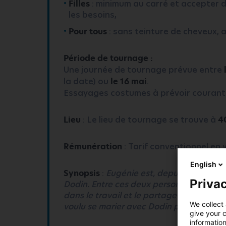
Filles
: minimum au carré et accepter d
les besoins,
Pour tous
: sans teinture de cheveux, a
Période de tournage :
Une journée de tournage prévue entre
la date) ou
le 16 mai
.
Essayages costumes à prévoir couran
Lieu
: Le lieu de tournage se trouve à
4
Rémunération
: Tarif conventionnel en 
English
Synopsis
:
Eugénie est, depuis 20 ans, c
Privac
Dodin. Entre ces deux personnes, une re
dans le travail et le partage de la pass
We collect 
voulu se marier avec Dodin pour garder 
give your c
information