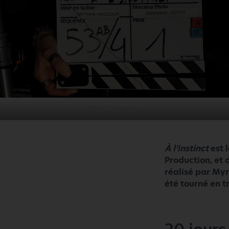
© Solutions&co
À l’instinct
est 
Production, et d
réalisé par Myr
été tourné en t