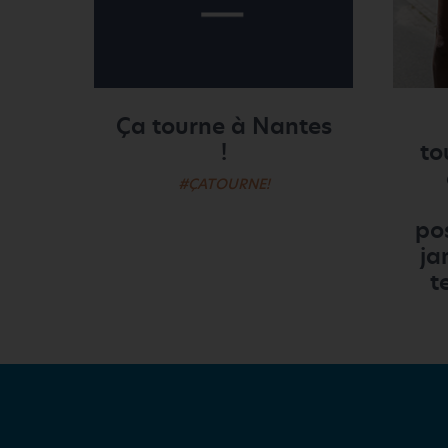
Ça tourne à Nantes
!
to
#ÇATOURNE!
po
ja
t