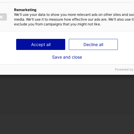
fille d’un magnat immobilie
Remarketing
assister l’équipe d’Ana. Lor
We'll use your data to show you more relevant ads on other sites and soc
les deux policiers comprenne
media. We'll use it to measure how effective our ads are. We'll also use it
laborieuse.
exclude you from campaigns that you might not like.
Accept all
Decline all
Save and close
Powered by