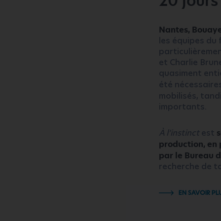
20 jours
Nantes, Bouaye
les équipes du 
particulièremen
et Charlie Bru
quasiment enti
été nécessaire
mobilisés, tand
importants.
À l’instinct
est
s
production, en
par le Bureau d
recherche de ta
EN SAVOIR PL