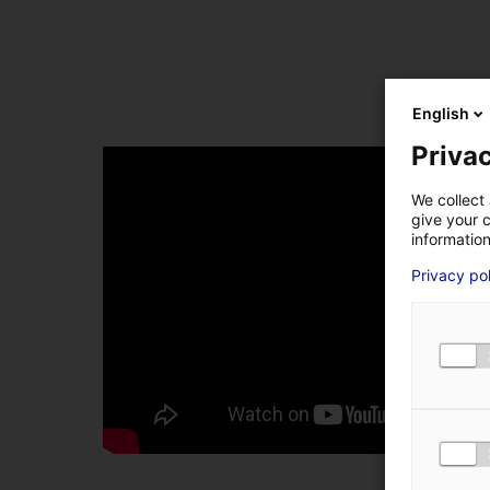
English
Privac
We collect 
give your c
information
Privacy po