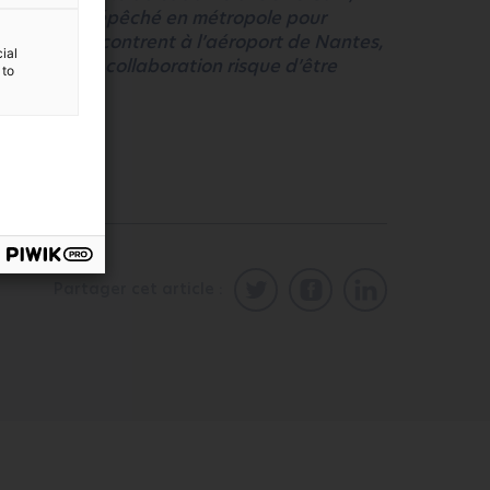
r, Teva est dépêché en métropole pour
squ’ils se rencontrent à l’aéroport de Nantes,
ial
nt que leur collaboration risque d’être
 to
Partager cet article :