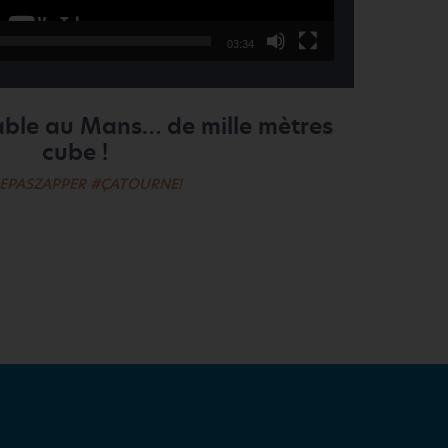
03:34
able au Mans… de mille mètres
cube !
EPASZAPPER
#ÇATOURNE!