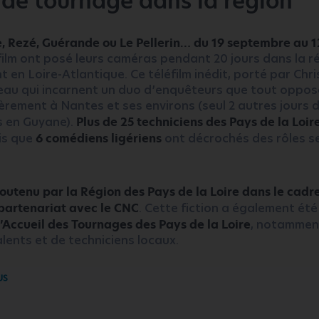
 de tournage dans la région
, Rezé, Guérande ou Le Pellerin… du 19 septembre au 
film ont posé leurs caméras pendant 20 jours dans la ré
t en Loire-Atlantique. Ce téléfilm inédit, porté par Ch
neau qui incarnent un duo d’enquêteurs que tout oppos
èrement à Nantes et ses environs (seul 2 autres jours 
s en Guyane).
Plus de 25 techniciens des Pays de la Loir
is que
6 comédiens ligériens
ont décrochés des rôles s
outenu par la Région des Pays de la Loire dans le cadre
 partenariat avec le CNC
. Cette fiction a également ét
’Accueil des Tournages des Pays de la Loire
, notammen
lents et de techniciens locaux.
US