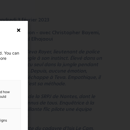
vendredi 3 février 2023
ett Production – avec Christopher Bayemi,
uila et Mayel Elhajaoui
sans filtre, Teva Royer, lieutenant de police
ed. You can
iance aveugle à son instinct. Élevé dans un
more
e, il a survécu seul dans la jungle pendant
t qu’un enfant. Depuis, aucune émotion,
ouvement n’échappe à Teva. Empathique, il
nséquence : c’est sa méthode.
and how
n, capitaine de la SRPJ de Nantes, dont le
ould
ience sont connus de tous. Enquêtrice à la
ère, cette brillante flic pilote une équipe
mes violents.
aigns
la découverte du cadavre d’Isis Le Cam,