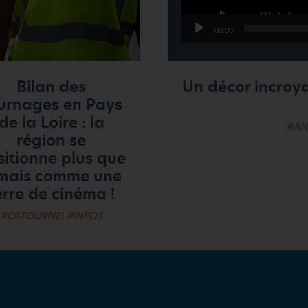
00:00
Un décor incroy
Bilan des
urnages en Pays
de la Loire : la
#AN
région se
sitionne plus que
mais comme une
erre de cinéma !
#ÇATOURNE!
#INFOS