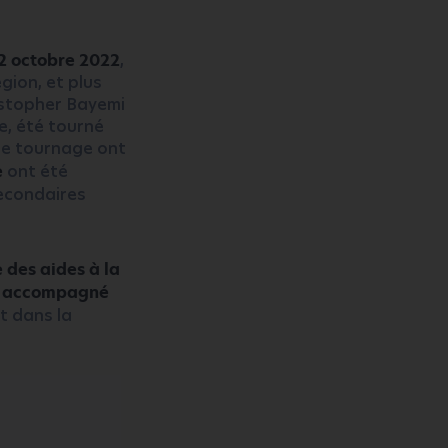
12 octobre 2022
,
gion, et plus
ristopher Bayemi
e, été tourné
de tournage ont
e
ont été
econdaires
 des aides à la
é
accompagné
t dans la