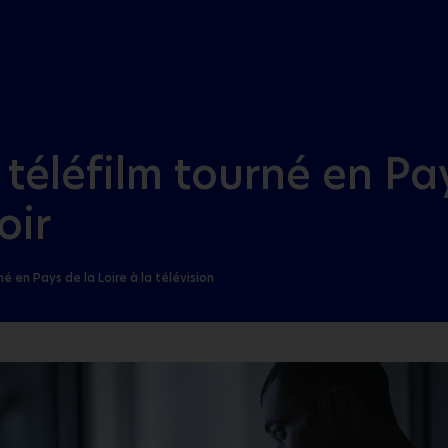
Aller au menu
Aller au contenu
n téléfilm tourné en Pa
oir
rné en Pays de la Loire à la télévision