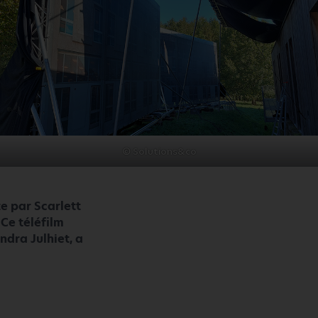
© Solutions&co
te par Scarlett
 Ce téléfilm
ndra Julhiet, a