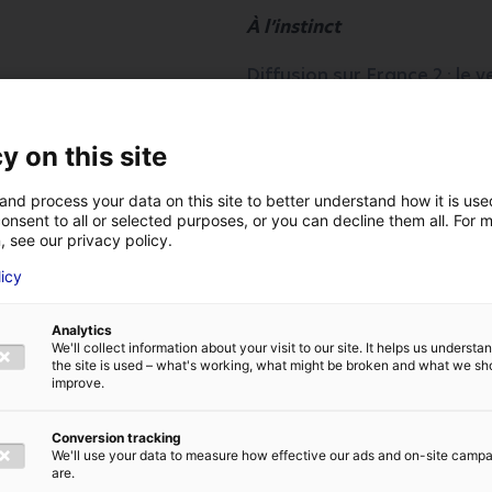
À l’instinct
Diffusion sur France 2 : le 
De Myriam Vinocour – Scarl
Charlie Bruneau, Camille Ag
y on this site
Proche de ses sensations et 
and process your data on this site to better understand how it is us
à Cayenne, accorde une conf
onsent to all or selected purposes, or you can decline them all. For 
, see our privacy policy.
village au cœur de l’Amazoni
sept mois alors qu’il n’étai
licy
aucune hésitation, aucun m
sent les gens et agit en co
Analytics
We'll collect information about your visit to our site. It helps us underst
Tout l’inverse d’Ana Kerjoua
the site is used – what's working, what might be broken and what we sh
improve.
flegme, la rigueur et la pat
fois rationnelle et procéduri
d’officiers en charge des cri
Conversion tracking
We'll use your data to measure how effective our ads and on-site camp
are.
Quarante-huit heures après 